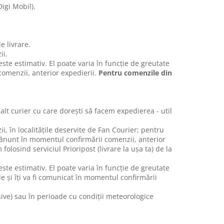
igi Mobil).
e livrare.
ii.
 este estimativ. El poate varia în funcție de greutate
 comenzii, anterior expedierii.
Pentru comenzile din
 alt curier cu care dorești să facem expedierea - util
i, în localitățile deservite de Fan Courier; pentru
amănunt în momentul confirmării comenzii, anterior
olosind serviciul Prioripost (livrare la ușa ta) de la
 este estimativ. El poate varia în funcție de greutate
e și îți va fi comunicat în momentul confirmării
ive) sau în perioade cu condiții meteorologice