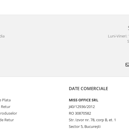
dia
Luni-Vineri: 
S
DATE COMERCIALE
 Plata
MISS OFFICE SRL
e Retur
J40/12936/2012
Produselor
RO 30870582
de Retur
Str. Izvor nr. 78, corp B, et. 1
Sector 5, Bucureşti