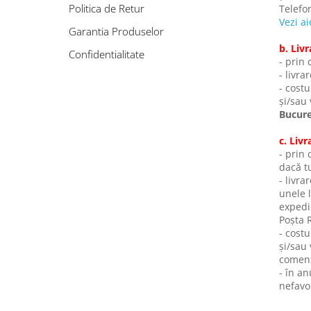
Politica de Retur
Telefo
Vezi ai
Garantia Produselor
b. Livr
Confidentialitate
- prin 
- livr
- costu
și/sau 
Bucureș
c. Livr
- prin 
dacă tu
- livra
unele 
expedie
Poșta 
- costu
și/sau 
comenzi
- în a
nefavor