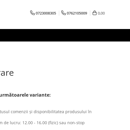
0723008305
0762105009
0,00
rare
 următoarele variante:
atusul comenzii și disponibilitatea produsului în
am de lucru: 12.00 - 16.00 (fizic) sau non-stop