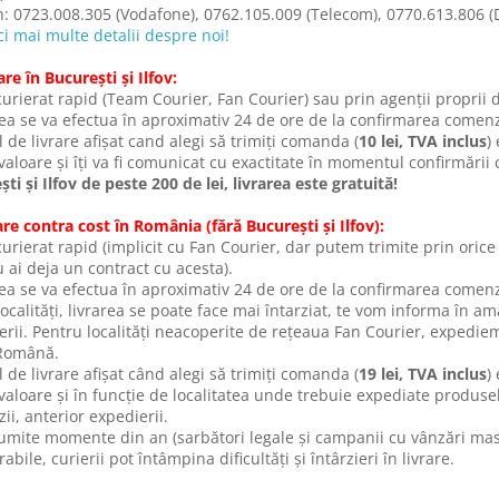
n: 0723.008.305 (Vodafone), 0762.105.009 (Telecom), 0770.613.806 (D
ci mai multe detalii despre noi!
are în București și Ilfov:
curierat rapid (Team Courier, Fan Courier) sau prin agenții proprii d
area se va efectua în aproximativ 24 de ore de la confirmarea comenz
l de livrare afișat cand alegi să trimiți comanda (
10 lei, TVA inclus
)
valoare și îți va fi comunicat cu exactitate în momentul confirmării
ti și Ilfov de peste 200 de lei, livrarea este gratuită!
are contra cost în România (fără București și Ilfov):
curierat rapid (implicit cu Fan Courier, dar putem trimite prin orice
 ai deja un contract cu acesta).
rea se va efectua în aproximativ 24 de ore de la confirmarea comenzi
localități, livrarea se poate face mai întarziat, te vom informa în 
rii. Pentru localități neacoperite de rețeaua Fan Courier, expediem f
Română.
l de livrare afișat când alegi să trimiți comanda (
19 lei, TVA inclus
)
valoare și în funcție de localitatea unde trebuie expediate produsel
i, anterior expedierii.
numite momente din an (sarbători legale și campanii cu vânzări mas
abile, curierii pot întâmpina dificultăți și întârzieri în livrare.