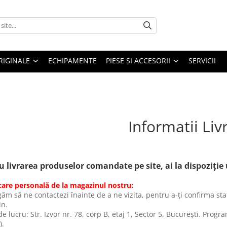
RIGINALE
ECHIPAMENTE
PIESE ŞI ACCESORII
SERVICII
Informatii Liv
u livrarea produselor comandate pe site, ai la dispoziție
icare personală de la magazinul nostru:
găm să ne contactezi înainte de a ne vizita, pentru a-ți confirma st
n.
e lucru: Str. Izvor nr. 78, corp B, etaj 1, Sector 5, București. Progr
).