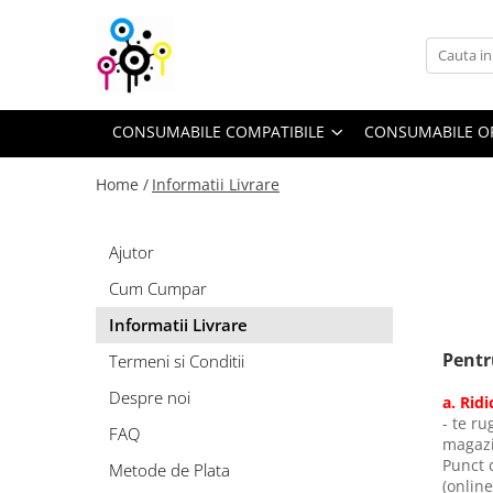
Consumabile compatibile
Consumabile originale
Piese şi accesorii
Cartuşe toner
Drum unit-uri
Toner refill
CONSUMABILE COMPATIBILE
CONSUMABILE O
Cartuşe cerneală
Cartuşe inkjet
Cerneală refill
Home /
Informatii Livrare
Unităţi de imagine
Flacoane cerneală
Waste-toner
Ajutor
Rezerve cerneală
Cum Cumpar
Informatii Livrare
Pentr
Termeni si Conditii
Despre noi
a. Rid
- te ru
FAQ
magazi
Punct d
Metode de Plata
(online