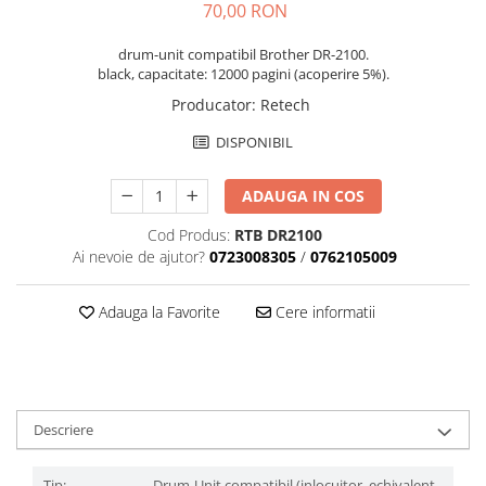
70,00 RON
drum-unit compatibil Brother DR-2100.
black, capacitate: 12000 pagini (acoperire 5%).
Producator
:
Retech
DISPONIBIL
ADAUGA IN COS
Cod Produs:
RTB DR2100
Ai nevoie de ajutor?
0723008305
/
0762105009
Adauga la Favorite
Cere informatii
Descriere
Tip:
Drum-Unit compatibil (inlocuitor, echivalent,