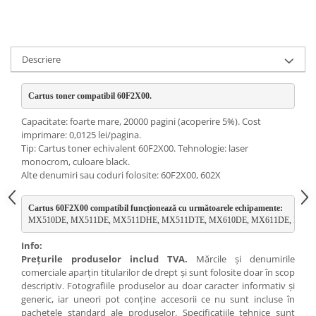
Descriere
Cartus toner compatibil 60F2X00. 
Capacitate: foarte mare, 20000 pagini (acoperire 5%). Cost
imprimare: 0,0125 lei/pagina.
Tip: Cartus toner echivalent 60F2X00. Tehnologie: laser
monocrom, culoare black.
Alte denumiri sau coduri folosite: 60F2X00, 602X
Cartus 60F2X00 compatibil funcționează cu următoarele echipamente:
MX510DE, MX511DE, MX511DHE, MX511DTE, MX610DE, MX611DE, MX6
Info:
Preţurile produselor includ TVA.
Mărcile şi denumirile
comerciale aparţin titularilor de drept şi sunt folosite doar în scop
descriptiv. Fotografiile produselor au doar caracter informativ şi
generic, iar uneori pot conţine accesorii ce nu sunt incluse în
pachetele standard ale produselor. Specificaţiile tehnice sunt