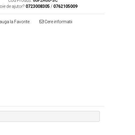
Cod Produs:
60F2H00-SC
oie de ajutor?
0723008305
/
0762105009
uga la Favorite
Cere informatii
Distribuie
pe
Facebook