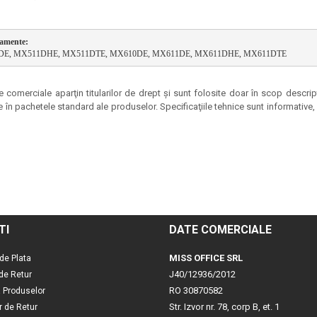
pamente:
1DE, MX511DHE, MX511DTE, MX610DE, MX611DE, MX611DHE, MX611DTE
 comerciale aparţin titularilor de drept şi sunt folosite doar în scop descrip
e în pachetele standard ale produselor. Specificaţiile tehnice sunt informative, p
TI
DATE COMERCIALE
MISS OFFICE SRL
de Plata
J40/12936/2012
 de Retur
RO 30870582
a Produselor
Str. Izvor nr. 78, corp B, et. 1
r de Retur