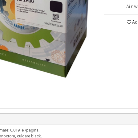
Ai nev
Ada
mare: 0,019 lei/pagina.
monocrom, culoare black.