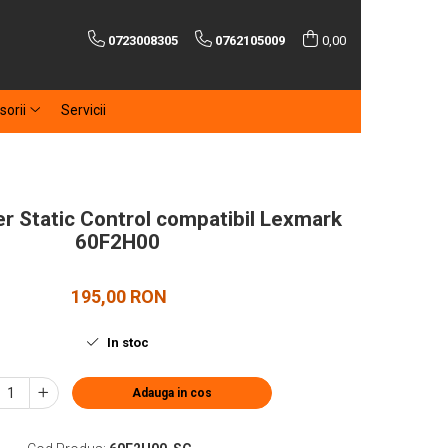
0723008305
0762105009
0,00
sorii
Servicii
r Static Control compatibil Lexmark
60F2H00
195,00 RON
In stoc
Adauga in cos