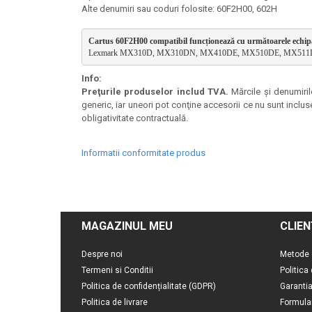
Alte denumiri sau coduri folosite: 60F2H00, 602H
Cartus 60F2H00 compatibil funcționează cu următoarele echi
Lexmark MX310D, MX310DN, MX410DE, MX510DE, MX51
Info:
Preţurile produselor includ TVA.
Mărcile şi denumirile
generic, iar uneori pot conţine accesorii ce nu sunt inclus
obligativitate contractuală.
Informatii conformitate produs
MAGAZINUL MEU
CLIEN
Despre noi
Metode 
Termeni si Conditii
Politica
Politica de confidențialitate (GDPR)
Garanti
Politica de livrare
Formula