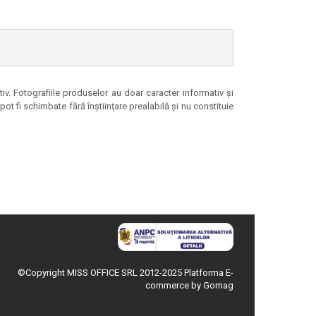
tiv. Fotografiile produselor au doar caracter informativ şi
ot fi schimbate fără înştiinţare prealabilă şi nu constituie
©Copyright MISS OFFICE SRL 2012-2025
Platforma E-
commerce by Gomag