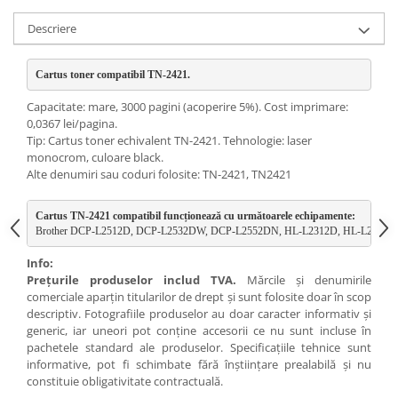
Descriere
Cartus toner compatibil TN-2421. 
Capacitate: mare, 3000 pagini (acoperire 5%). Cost imprimare:
0,0367 lei/pagina.
Tip: Cartus toner echivalent TN-2421. Tehnologie: laser
monocrom, culoare black.
Alte denumiri sau coduri folosite: TN-2421, TN2421
Cartus TN-2421 compatibil funcționează cu următoarele echipamente:
Brother DCP-L2512D, DCP-L2532DW, DCP-L2552DN, HL-L2312D, HL-L235
Info:
Preţurile produselor includ TVA.
Mărcile şi denumirile
comerciale aparţin titularilor de drept şi sunt folosite doar în scop
descriptiv. Fotografiile produselor au doar caracter informativ şi
generic, iar uneori pot conţine accesorii ce nu sunt incluse în
pachetele standard ale produselor. Specificaţiile tehnice sunt
informative, pot fi schimbate fără înştiinţare prealabilă şi nu
constituie obligativitate contractuală.