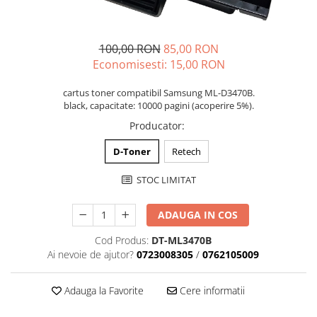
100,00 RON
85,00 RON
Economisesti:
15,00
RON
cartus toner compatibil Samsung ML-D3470B.
black, capacitate: 10000 pagini (acoperire 5%).
Producator
:
D-Toner
Retech
STOC LIMITAT
ADAUGA IN COS
Cod Produs:
DT-ML3470B
Ai nevoie de ajutor?
0723008305
/
0762105009
Adauga la Favorite
Cere informatii