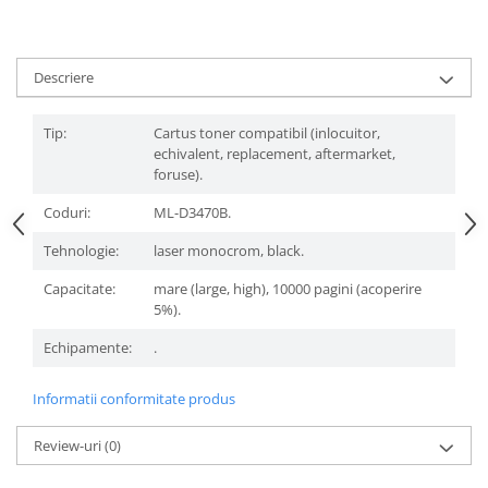
Descriere
Tip:
Cartus toner compatibil (inlocuitor,
echivalent, replacement, aftermarket,
foruse).
Coduri:
ML-D3470B.
Tehnologie:
laser monocrom, black.
Capacitate:
mare (large, high), 10000 pagini (acoperire
5%).
Echipamente:
.
Informatii conformitate produs
Review-uri
(0)