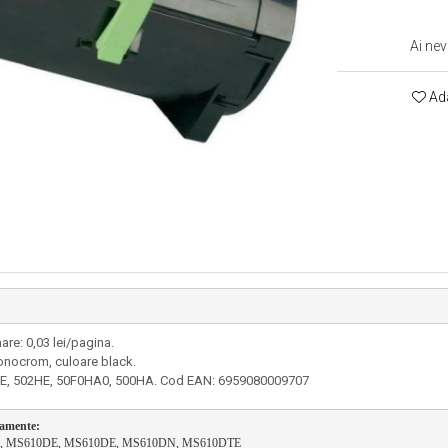
Ai nev
Ada
re: 0,03 lei/pagina.
monocrom, culoare black.
2H0E, 502HE, 50F0HA0, 500HA. Cod EAN: 6959080009707
pamente:
, MS610DE, MS610DE, MS610DN, MS610DTE