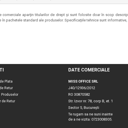
 comerciale aparţin titularilor de drept şi sunt folosite doar în scop descrip
e în pachetele standard ale produselor. Specificaţiile tehnice sunt informative, p
TI
DATE COMERCIALE
MISS OFFICE SRL
de Plata
J40/12936/2012
 de Retur
RO 30870582
a Produselor
Str. Izvor nr. 78, corp B, et. 1
r de Retur
Sector 5, Bucureşti
Te rugam sa ne suni inainte
de a ne vizita: 0723008305.