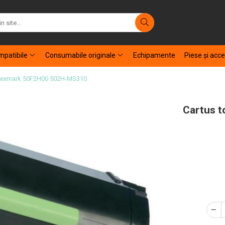
patibile
Consumabile originale
Echipamente
Piese şi acce
l Lexmark 50F2H00 502H-MS310
Cartus t