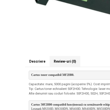
Descriere
Review-uri
(0)
Cartus toner compatibil 50F2H00. 
Capacitate: mare, 5000 pagini (acoperire 5%). Cost imprima
Tip: Cartus toner echivalent 50F2H00. Tehnologie: laser 
Alte denumiri sau coduri folosite: 50F2H00, 502H, 50F
Cartus 50F2H00 compatibil funcționează cu următoarele echi
Lexmark MS310D, MS310DN, MS410D, MS410DN, MS510DN