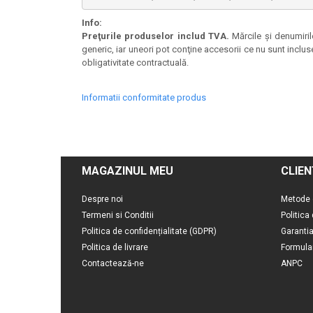
Info:
Preţurile produselor includ TVA.
Mărcile şi denumirile
generic, iar uneori pot conţine accesorii ce nu sunt inclus
obligativitate contractuală.
Informatii conformitate produs
MAGAZINUL MEU
CLIEN
Despre noi
Metode 
Termeni si Conditii
Politica
Politica de confidențialitate (GDPR)
Garanti
Politica de livrare
Formula
Contactează-ne
ANPC