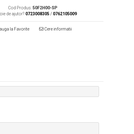
Cod Produs:
50F2H00-SP
oie de ajutor?
0723008305
/
0762105009
uga la Favorite
Cere informatii
Distribuie
pe
Facebook