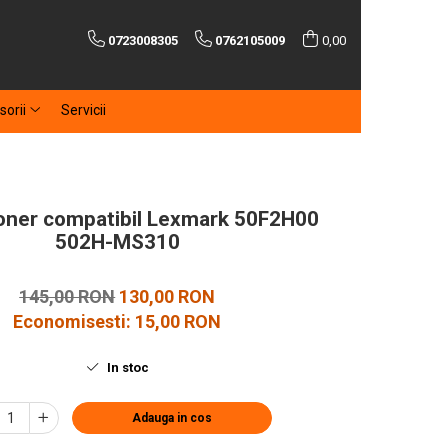
0723008305
0762105009
0,00
sorii
Servicii
oner compatibil Lexmark 50F2H00
502H-MS310
145,00 RON
130,00 RON
Economisesti:
15,00
RON
In stoc
Adauga in cos