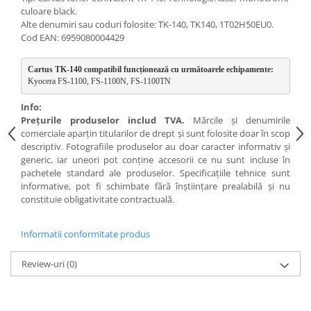
culoare black.
Alte denumiri sau coduri folosite: TK-140, TK140, 1T02H50EU0.
Cod EAN: 6959080004429
Cartus TK-140 compatibil funcționează cu următoarele echipamente:
Kyocera FS-1100, FS-1100N, FS-1100TN
Info:
Preţurile produselor includ TVA.
Mărcile şi denumirile
comerciale aparţin titularilor de drept şi sunt folosite doar în scop
descriptiv. Fotografiile produselor au doar caracter informativ şi
generic, iar uneori pot conţine accesorii ce nu sunt incluse în
pachetele standard ale produselor. Specificaţiile tehnice sunt
informative, pot fi schimbate fără înştiinţare prealabilă şi nu
constituie obligativitate contractuală.
Informatii conformitate produs
Review-uri
(0)