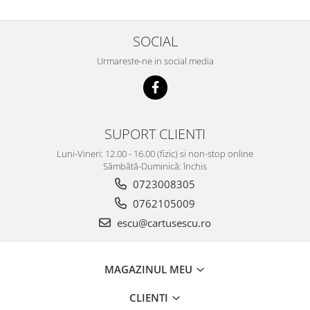
SOCIAL
Urmareste-ne in social media
SUPORT CLIENTI
Luni-Vineri: 12.00 - 16.00 (fizic) si non-stop online
Sâmbătă-Duminică: închis
0723008305
0762105009
escu@cartusescu.ro
MAGAZINUL MEU
CLIENTI