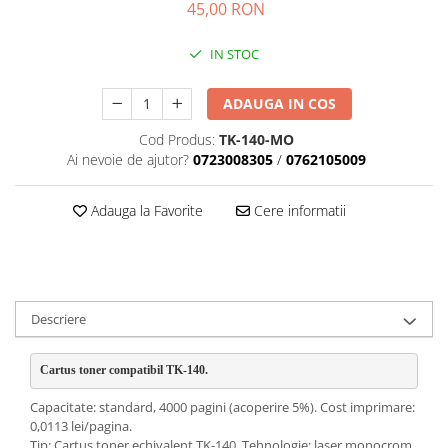
45,00 RON
IN STOC
ADAUGA IN COS
Cod Produs:
TK-140-MO
Ai nevoie de ajutor?
0723008305
/
0762105009
Adauga la Favorite
Cere informatii
Descriere
Cartus toner compatibil TK-140. 
Capacitate: standard, 4000 pagini (acoperire 5%). Cost imprimare:
0,0113 lei/pagina.
Tip: Cartus toner echivalent TK-140. Tehnologie: laser monocrom,