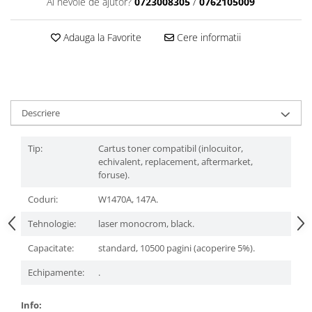
Ai nevoie de ajutor?
0723008305
/
0762105009
Adauga la Favorite
Cere informatii
Descriere
Tip:
Cartus toner compatibil (inlocuitor,
echivalent, replacement, aftermarket,
foruse).
Coduri:
W1470A, 147A.
Tehnologie:
laser monocrom, black.
Capacitate:
standard, 10500 pagini (acoperire 5%).
Echipamente:
.
Info: