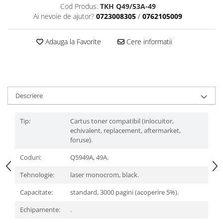
Cod Produs:
TKH Q49/53A-49
Ai nevoie de ajutor?
0723008305
/
0762105009
Adauga la Favorite
Cere informatii
Descriere
Tip:
Cartus toner compatibil (inlocuitor,
echivalent, replacement, aftermarket,
foruse).
Coduri:
Q5949A, 49A.
Tehnologie:
laser monocrom, black.
Capacitate:
standard, 3000 pagini (acoperire 5%).
Echipamente:
.