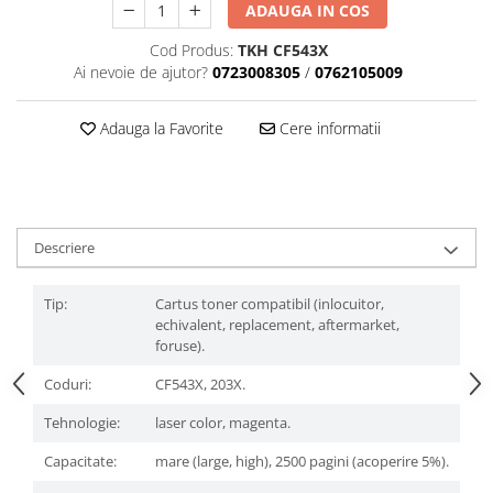
ADAUGA IN COS
Cod Produs:
TKH CF543X
Ai nevoie de ajutor?
0723008305
/
0762105009
Adauga la Favorite
Cere informatii
Descriere
Tip:
Cartus toner compatibil (inlocuitor,
echivalent, replacement, aftermarket,
foruse).
Coduri:
CF543X, 203X.
Tehnologie:
laser color, magenta.
Capacitate:
mare (large, high), 2500 pagini (acoperire 5%).