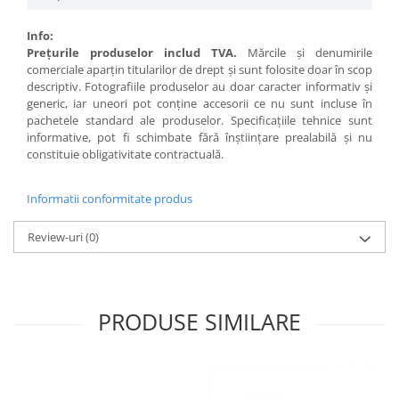
Info:
Preţurile produselor includ TVA.
Mărcile şi denumirile
comerciale aparţin titularilor de drept şi sunt folosite doar în scop
descriptiv. Fotografiile produselor au doar caracter informativ şi
generic, iar uneori pot conţine accesorii ce nu sunt incluse în
pachetele standard ale produselor. Specificaţiile tehnice sunt
informative, pot fi schimbate fără înştiinţare prealabilă şi nu
constituie obligativitate contractuală.
Informatii conformitate produs
Review-uri
(0)
PRODUSE SIMILARE