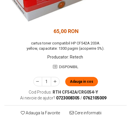
65,00 RON
cartus toner compatibil HP CF542A 203A.
yellow, capacitate: 1300 pagini (acoperire 5%).
Producator
:
Retech
DISPONIBIL
Adauga in cos
Cod Produs:
RTH CF542A/CRG054-Y
Ai nevoie de ajutor?
0723008305
/
0762105009
Adauga la Favorite
Cere informatii