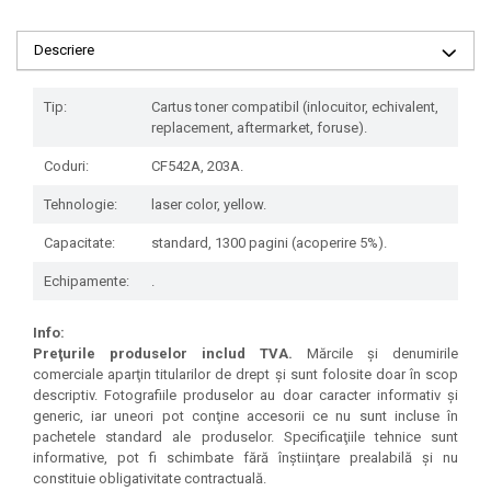
Descriere
Tip:
Cartus toner compatibil (inlocuitor, echivalent,
replacement, aftermarket, foruse).
Coduri:
CF542A, 203A.
Tehnologie:
laser color, yellow.
Capacitate:
standard, 1300 pagini (acoperire 5%).
Echipamente:
.
Info:
Preţurile produselor includ TVA.
Mărcile şi denumirile
comerciale aparţin titularilor de drept şi sunt folosite doar în scop
descriptiv. Fotografiile produselor au doar caracter informativ şi
generic, iar uneori pot conţine accesorii ce nu sunt incluse în
pachetele standard ale produselor. Specificaţiile tehnice sunt
informative, pot fi schimbate fără înştiinţare prealabilă şi nu
constituie obligativitate contractuală.