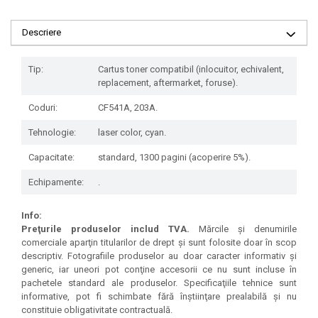
Descriere
Tip:
Cartus toner compatibil (inlocuitor, echivalent,
replacement, aftermarket, foruse).
Coduri:
CF541A, 203A.
Tehnologie:
laser color, cyan.
Capacitate:
standard, 1300 pagini (acoperire 5%).
Echipamente:
.
Info:
Preţurile produselor includ TVA.
Mărcile şi denumirile
comerciale aparţin titularilor de drept şi sunt folosite doar în scop
descriptiv. Fotografiile produselor au doar caracter informativ şi
generic, iar uneori pot conţine accesorii ce nu sunt incluse în
pachetele standard ale produselor. Specificaţiile tehnice sunt
informative, pot fi schimbate fără înştiinţare prealabilă şi nu
constituie obligativitate contractuală.