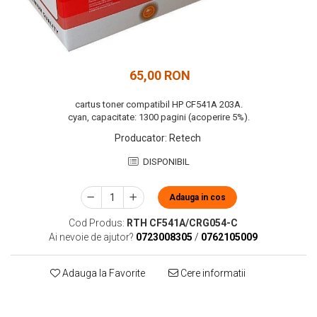
65,00 RON
cartus toner compatibil HP CF541A 203A.
cyan, capacitate: 1300 pagini (acoperire 5%).
Producator
:
Retech
DISPONIBIL
Adauga in cos
Cod Produs:
RTH CF541A/CRG054-C
Ai nevoie de ajutor?
0723008305
/
0762105009
Adauga la Favorite
Cere informatii