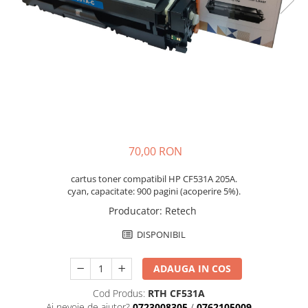
70,00 RON
cartus toner compatibil HP CF531A 205A.
cyan, capacitate: 900 pagini (acoperire 5%).
Producator
:
Retech
DISPONIBIL
ADAUGA IN COS
Cod Produs:
RTH CF531A
Ai nevoie de ajutor?
0723008305
/
0762105009