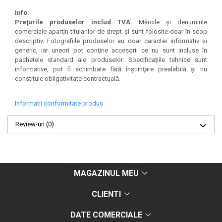
Info:
Preţurile produselor includ TVA.
Mărcile şi denumirile
comerciale aparţin titularilor de drept şi sunt folosite doar în scop
descriptiv. Fotografiile produselor au doar caracter informativ şi
generic, iar uneori pot conţine accesorii ce nu sunt incluse în
pachetele standard ale produselor. Specificaţiile tehnice sunt
informative, pot fi schimbate fără înştiinţare prealabilă şi nu
constituie obligativitate contractuală.
Informatii conformitate produs
Review-uri
(0)
MAGAZINUL MEU
CLIENTI
DATE COMERCIALE