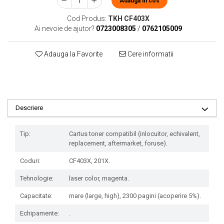
Adauga in cos
Cod Produs:
TKH CF403X
Ai nevoie de ajutor?
0723008305
/
0762105009
Adauga la Favorite
Cere informatii
Descriere
Tip:
Cartus toner compatibil (inlocuitor, echivalent,
replacement, aftermarket, foruse).
Coduri:
CF403X, 201X.
Tehnologie:
laser color, magenta.
Capacitate:
mare (large, high), 2300 pagini (acoperire 5%).
Echipamente:
.