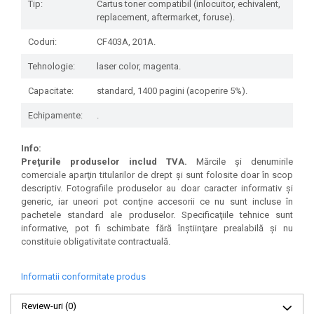
Tip:
Cartus toner compatibil (inlocuitor, echivalent,
replacement, aftermarket, foruse).
Coduri:
CF403A, 201A.
Tehnologie:
laser color, magenta.
Capacitate:
standard, 1400 pagini (acoperire 5%).
Echipamente:
.
Info:
Preţurile produselor includ TVA.
Mărcile şi denumirile
comerciale aparţin titularilor de drept şi sunt folosite doar în scop
descriptiv. Fotografiile produselor au doar caracter informativ şi
generic, iar uneori pot conţine accesorii ce nu sunt incluse în
pachetele standard ale produselor. Specificaţiile tehnice sunt
informative, pot fi schimbate fără înştiinţare prealabilă şi nu
constituie obligativitate contractuală.
Informatii conformitate produs
Review-uri
(0)