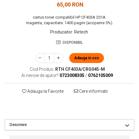
65,00 RON
cartus toner compatibil HP CF403A 201A.
magenta, capacitate: 1400 pagini (acoperire 5%).
Producator
:
Retech
DISPONIBIL
Adauga in cos
Cod Produs:
RTH CF403A/CRG045-M
Ai nevoie de ajutor?
0723008305
/
0762105009
Adauga la Favorite
Cere informatii
Descriere