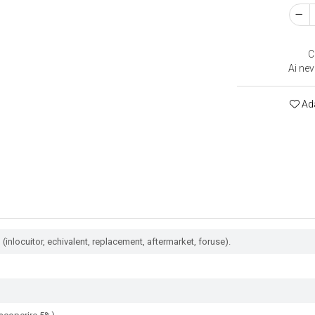
C
Ai nev
Ada
(inlocuitor, echivalent, replacement, aftermarket, foruse).