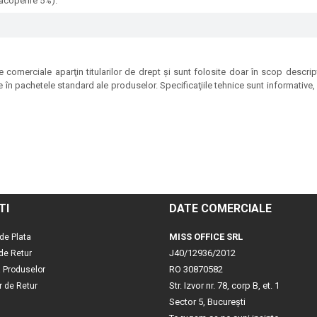
acoperire 5%).
 comerciale aparţin titularilor de drept şi sunt folosite doar în scop descrip
e în pachetele standard ale produselor. Specificaţiile tehnice sunt informative, p
TI
DATE COMERCIALE
MISS OFFICE SRL
de Plata
J40/12936/2012
 de Retur
RO 30870582
a Produselor
Str. Izvor nr. 78, corp B, et. 1
r de Retur
Sector 5, Bucureşti