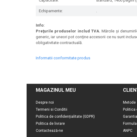
Capacitate:
standard, 1400 pagini (
Echipamente:
.
Info:
Preţurile produselor includ TVA.
Mărcile şi denumirile
generic, iar uneori pot conţine accesorii ce nu sunt inclus
obligativitate contractuală.
Informatii conformitate produs
MAGAZINUL MEU
CLIEN
Despre noi
Metode 
Termeni si Conditii
Politica
Politica de confidențialitate (GDPR)
Garanti
Politica de livrare
Formula
Contactează-ne
ANPC