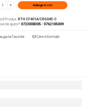
Adauga in cos
od Produs:
RTH CF401A/CRG045-C
oie de ajutor?
0723008305
/
0762105009
uga la Favorite
Cere informatii
Distribuie
pe
Facebook