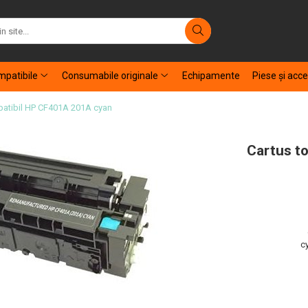
patibile
Consumabile originale
Echipamente
Piese şi acce
patibil HP CF401A 201A cyan
Cartus t
c