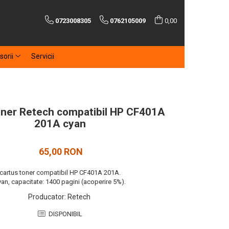
0723008305
0762105009
0,00
sorii
Servicii
oner Retech compatibil HP CF401A
201A cyan
65,00 RON
cartus toner compatibil HP CF401A 201A.
yan, capacitate: 1400 pagini (acoperire 5%).
Producator
:
Retech
DISPONIBIL