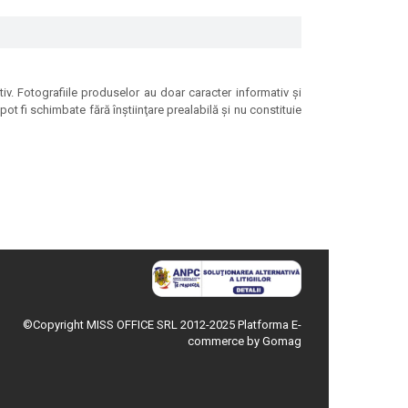
tiv. Fotografiile produselor au doar caracter informativ şi
ot fi schimbate fără înştiinţare prealabilă şi nu constituie
©Copyright MISS OFFICE SRL 2012-2025
Platforma E-
commerce by Gomag