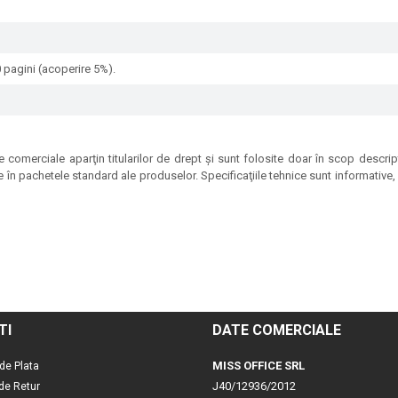
0 pagini (acoperire 5%).
 comerciale aparţin titularilor de drept şi sunt folosite doar în scop descrip
e în pachetele standard ale produselor. Specificaţiile tehnice sunt informative, p
TI
DATE COMERCIALE
MISS OFFICE SRL
de Plata
J40/12936/2012
 de Retur