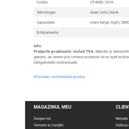
Coduri:
CF400X, 201X.
Tehnologie:
laser color, black.
Capacitate:
mare (large, high), 280
Echipamente:
.
Info:
Preţurile produselor includ TVA.
Mărcile şi denumirile
generic, iar uneori pot conţine accesorii ce nu sunt inclus
obligativitate contractuală.
Informatii conformitate produs
MAGAZINUL MEU
CLIEN
Despre noi
Metode 
Termeni si Conditii
Politica