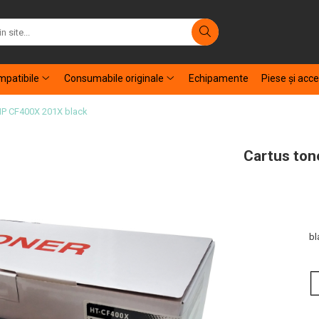
patibile
Consumabile originale
Echipamente
Piese şi acce
 HP CF400X 201X black
Cartus ton
bl