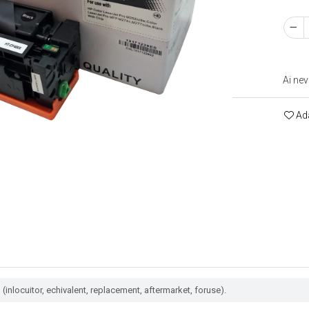
Ai nev
Ada
(inlocuitor, echivalent, replacement, aftermarket, foruse).