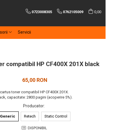
0723008305
0762105009
0,00
sorii
Servicii
er compatibil HP CF400X 201X black
65,00 RON
cartus toner compatibil HP CF400X 201X.
ack, capacitate: 2800 pagini (acoperire 5%).
Producator
:
Generic
Retech
Static Control
DISPONIBIL