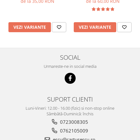
de la 35,00 RON
de la 60,00 RON
VEZI VARIANTE
VEZI VARIANTE
SOCIAL
Urmareste-ne in social media
SUPORT CLIENTI
Luni-Vineri: 12.00 - 16.00 (fizic) si non-stop online
Sâmbătă-Duminică: închis
0723008305
0762105009
escu@cartusescu.ro