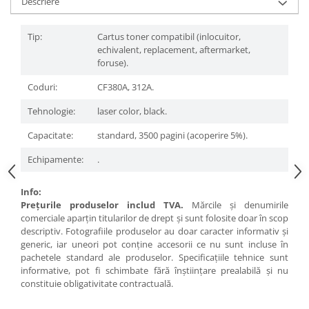
Descriere
Tip:
Cartus toner compatibil (inlocuitor,
echivalent, replacement, aftermarket,
foruse).
Coduri:
CF380A, 312A.
Tehnologie:
laser color, black.
Capacitate:
standard, 3500 pagini (acoperire 5%).
Echipamente:
.
Info:
Preţurile produselor includ TVA.
Mărcile şi denumirile
comerciale aparţin titularilor de drept şi sunt folosite doar în scop
descriptiv. Fotografiile produselor au doar caracter informativ şi
generic, iar uneori pot conţine accesorii ce nu sunt incluse în
pachetele standard ale produselor. Specificaţiile tehnice sunt
informative, pot fi schimbate fără înştiinţare prealabilă şi nu
constituie obligativitate contractuală.