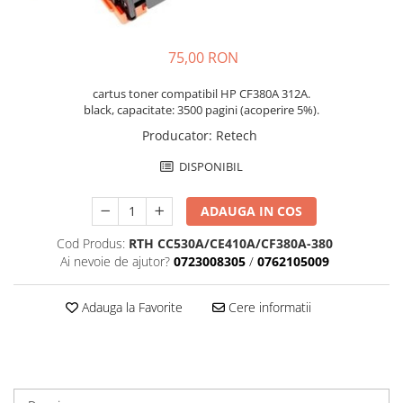
75,00 RON
cartus toner compatibil HP CF380A 312A.
black, capacitate: 3500 pagini (acoperire 5%).
Producator
:
Retech
DISPONIBIL
ADAUGA IN COS
Cod Produs:
RTH CC530A/CE410A/CF380A-380
Ai nevoie de ajutor?
0723008305
/
0762105009
Adauga la Favorite
Cere informatii