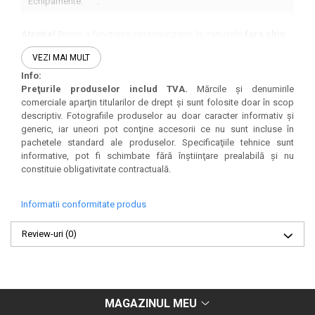
Echipamente:
.
Atentie!
Pentru a functiona corespunzator, la cartusele
fara chip
trebuie instalat chipul de pe cartusul vechi pe cartusul nou.
VEZI MAI MULT
Info:
Preţurile produselor includ TVA.
Mărcile şi denumirile
comerciale aparţin titularilor de drept şi sunt folosite doar în scop
descriptiv. Fotografiile produselor au doar caracter informativ şi
generic, iar uneori pot conţine accesorii ce nu sunt incluse în
pachetele standard ale produselor. Specificaţiile tehnice sunt
informative, pot fi schimbate fără înştiinţare prealabilă şi nu
constituie obligativitate contractuală.
Informatii conformitate produs
Review-uri
(0)
MAGAZINUL MEU