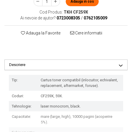
Adauga in cos
Cod Produs:
TKH CF259X
Ai nevoie de ajutor?
0723008305
/
0762105009
Adauga la Favorite
Cere informatii
Descriere
Tip:
Cartus toner compatibil (inlocuitor, echivalent,
replacement, aftermarket, foruse).
Coduri:
CF259X, 59X.
Tehnologie:
laser monocrom, black.
Capacitate:
mare (large, high), 10000 pagini (acoperire
5%).