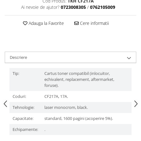
Cod Produs:
TKH CF217A
Ai nevoie de ajutor?
0723008305
/
0762105009
Adauga la Favorite
Cere informatii
Descriere
Tip:
Cartus toner compatibil (inlocuitor,
echivalent, replacement, aftermarket,
foruse).
Coduri:
CF217A, 17A.
Tehnologie:
laser monocrom, black.
Capacitate:
standard, 1600 pagini (acoperire 5%).
Echipamente:
.