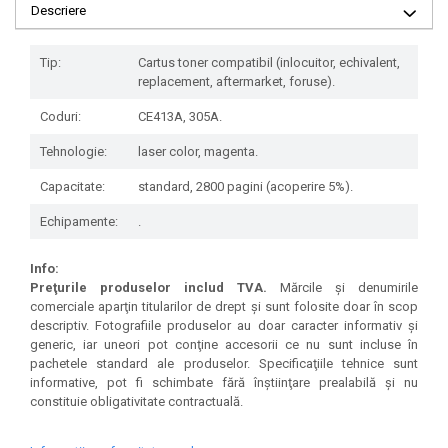
Descriere
Tip:
Cartus toner compatibil (inlocuitor, echivalent,
replacement, aftermarket, foruse).
Coduri:
CE413A, 305A.
Tehnologie:
laser color, magenta.
Capacitate:
standard, 2800 pagini (acoperire 5%).
Echipamente:
.
Info:
Preţurile produselor includ TVA.
Mărcile şi denumirile
comerciale aparţin titularilor de drept şi sunt folosite doar în scop
descriptiv. Fotografiile produselor au doar caracter informativ şi
generic, iar uneori pot conţine accesorii ce nu sunt incluse în
pachetele standard ale produselor. Specificaţiile tehnice sunt
informative, pot fi schimbate fără înştiinţare prealabilă şi nu
constituie obligativitate contractuală.