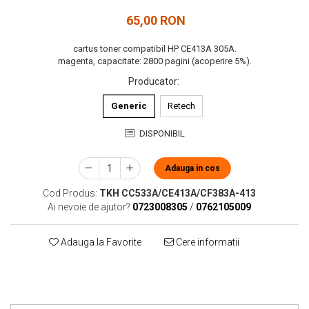
65,00 RON
cartus toner compatibil HP CE413A 305A.
magenta, capacitate: 2800 pagini (acoperire 5%).
Producator
:
Generic
Retech
DISPONIBIL
Adauga in cos
Cod Produs:
TKH CC533A/CE413A/CF383A-413
Ai nevoie de ajutor?
0723008305
/
0762105009
Adauga la Favorite
Cere informatii