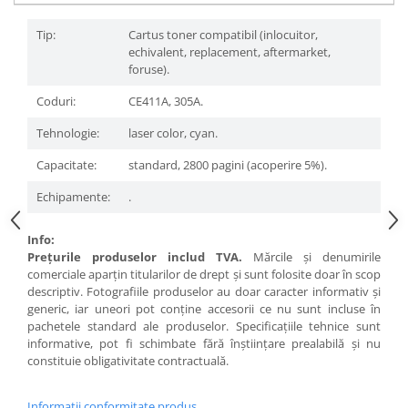
Tip:
Cartus toner compatibil (inlocuitor,
echivalent, replacement, aftermarket,
foruse).
Coduri:
CE411A, 305A.
Tehnologie:
laser color, cyan.
Capacitate:
standard, 2800 pagini (acoperire 5%).
Echipamente:
.
Info:
Preţurile produselor includ TVA.
Mărcile şi denumirile
comerciale aparţin titularilor de drept şi sunt folosite doar în scop
descriptiv. Fotografiile produselor au doar caracter informativ şi
generic, iar uneori pot conţine accesorii ce nu sunt incluse în
pachetele standard ale produselor. Specificaţiile tehnice sunt
informative, pot fi schimbate fără înştiinţare prealabilă şi nu
constituie obligativitate contractuală.
Informatii conformitate produs