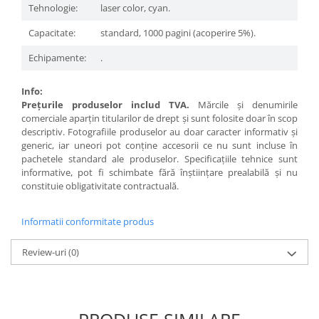
Tehnologie:
laser color, cyan.
Capacitate:
standard, 1000 pagini (acoperire 5%).
Echipamente:
.
Info:
Preţurile produselor includ TVA.
Mărcile şi denumirile
comerciale aparţin titularilor de drept şi sunt folosite doar în scop
descriptiv. Fotografiile produselor au doar caracter informativ şi
generic, iar uneori pot conţine accesorii ce nu sunt incluse în
pachetele standard ale produselor. Specificaţiile tehnice sunt
informative, pot fi schimbate fără înştiinţare prealabilă şi nu
constituie obligativitate contractuală.
Informatii conformitate produs
Review-uri
(0)