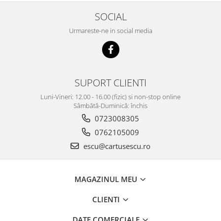
SOCIAL
Urmareste-ne in social media
SUPORT CLIENTI
Luni-Vineri: 12.00 - 16.00 (fizic) si non-stop online
Sâmbătă-Duminică: închis
0723008305
0762105009
escu@cartusescu.ro
MAGAZINUL MEU
CLIENTI
DATE COMERCIALE