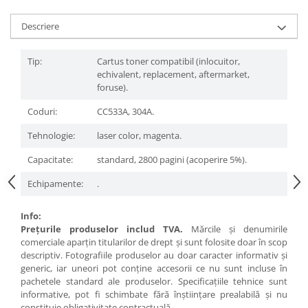
Descriere
Tip:
Cartus toner compatibil (inlocuitor,
echivalent, replacement, aftermarket,
foruse).
Coduri:
CC533A, 304A.
Tehnologie:
laser color, magenta.
Capacitate:
standard, 2800 pagini (acoperire 5%).
Echipamente:
.
Info:
Preţurile produselor includ TVA.
Mărcile şi denumirile
comerciale aparţin titularilor de drept şi sunt folosite doar în scop
descriptiv. Fotografiile produselor au doar caracter informativ şi
generic, iar uneori pot conţine accesorii ce nu sunt incluse în
pachetele standard ale produselor. Specificaţiile tehnice sunt
informative, pot fi schimbate fără înştiinţare prealabilă şi nu
constituie obligativitate contractuală.