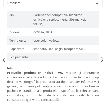
Descriere
Tip:
Cartus toner compatibil (inlocuitor,
echivalent, replacement, aftermarket,
foruse).
Coduri:
CC532A, 304A.
Tehnologie:
laser color, yellow.
Capacitate:
standard, 2800 pagini (acoperire 5%).
Echipamente:
.
Info:
Preţurile produselor includ TVA.
Mărcile şi denumirile
comerciale aparţin titularilor de drept şi sunt folosite doar în scop
descriptiv. Fotografiile produselor au doar caracter informativ şi
generic, iar uneori pot conţine accesorii ce nu sunt incluse în
pachetele standard ale produselor. Specificaţiile tehnice sunt
informative, pot fi schimbate fără înştiinţare prealabilă şi nu
constituie obligativitate contractuală.