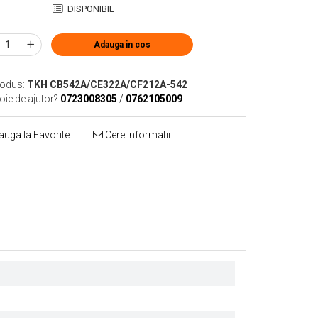
DISPONIBIL
Adauga in cos
odus:
TKH CB542A/CE322A/CF212A-542
oie de ajutor?
0723008305
/
0762105009
uga la Favorite
Cere informatii
Distribuie
pe
Facebook