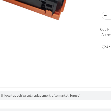
Cod Pr
Ai nev
Ada
(inlocuitor, echivalent, replacement, aftermarket, foruse).