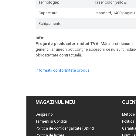
Tehnologie:
laser color, yellow.
Capacitate:
standard, 1400 pagini (
Echipamente:
.
Info:
Preţurile produselor includ TVA.
Mărcile şi denumirile
generic, iar uneori pot conţine accesorii ce nu sunt inclus
obligativitate contractuală.
Informatii conformitate produs
MAGAZINUL MEU
CLIEN
Despre noi
Metode 
Termeni si Conditii
Politica
Politica de confidențialitate (GDPR)
Garanti
Politica de livrare
Formula