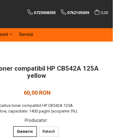
0723008305
0762105009
0,00
sorii
Servicii
toner compatibil HP CB542A 125A
yellow
60,00 RON
cartus toner compatibil HP CB542A 125A.
llow, capacitate: 1400 pagini (acoperire 5%).
Producator
:
Generic
Retech