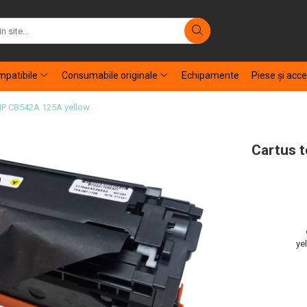
patibile
Consumabile originale
Echipamente
Piese şi acce
 HP CB542A 125A yellow
Cartus 
ye