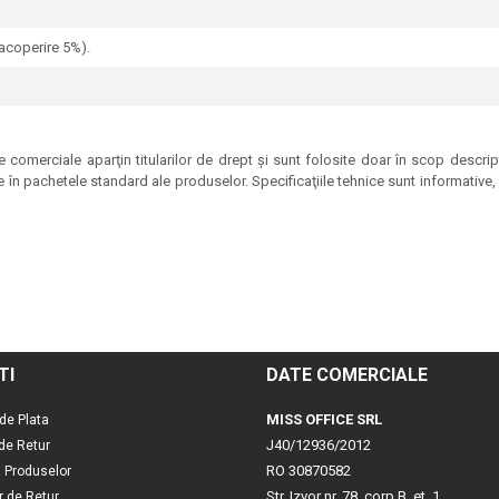
acoperire 5%).
 comerciale aparţin titularilor de drept şi sunt folosite doar în scop descrip
e în pachetele standard ale produselor. Specificaţiile tehnice sunt informative, p
TI
DATE COMERCIALE
MISS OFFICE SRL
de Plata
J40/12936/2012
 de Retur
RO 30870582
a Produselor
Str. Izvor nr. 78, corp B, et. 1
r de Retur