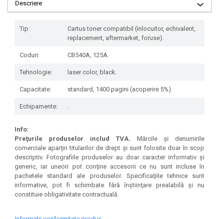
Descriere
Tip:
Cartus toner compatibil (inlocuitor, echivalent,
replacement, aftermarket, foruse).
Coduri:
CB540A, 125A.
Tehnologie:
laser color, black.
Capacitate:
standard, 1400 pagini (acoperire 5%).
Echipamente:
.
Info:
Preţurile produselor includ TVA.
Mărcile şi denumirile
comerciale aparţin titularilor de drept şi sunt folosite doar în scop
descriptiv. Fotografiile produselor au doar caracter informativ şi
generic, iar uneori pot conţine accesorii ce nu sunt incluse în
pachetele standard ale produselor. Specificaţiile tehnice sunt
informative, pot fi schimbate fără înştiinţare prealabilă şi nu
constituie obligativitate contractuală.
Informatii conformitate produs