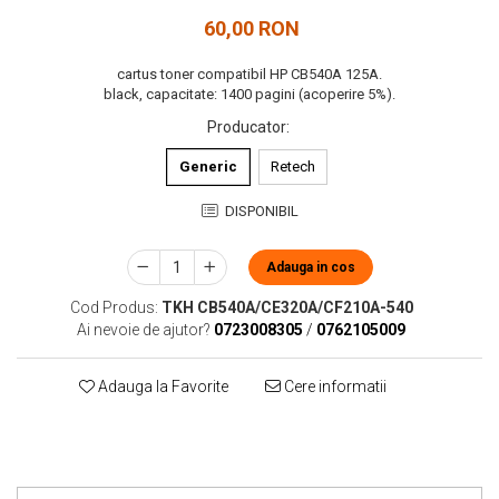
60,00 RON
cartus toner compatibil HP CB540A 125A.
black, capacitate: 1400 pagini (acoperire 5%).
Producator
:
Generic
Retech
DISPONIBIL
Adauga in cos
Cod Produs:
TKH CB540A/CE320A/CF210A-540
Ai nevoie de ajutor?
0723008305
/
0762105009
Adauga la Favorite
Cere informatii