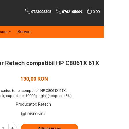
0723008305
0762105009
0,00
sorii
Servicii
er Retech compatibil HP C8061X 61X
130,00 RON
cartus toner compatibil HP C8061X 61X.
ck, capacitate: 10000 pagini (acoperire 5%).
Producator
:
Retech
DISPONIBIL
Adauga in cos