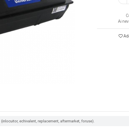
C
Ai nev
Ada
(inlocuitor, echivalent, replacement, aftermarket, foruse).