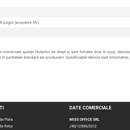
.
00 pagini (acoperire 5%).
 comerciale aparţin titularilor de drept şi sunt folosite doar în scop descrip
e în pachetele standard ale produselor. Specificaţiile tehnice sunt informative, p
TI
DATE COMERCIALE
MISS OFFICE SRL
de Plata
J40/12936/2012
 de Retur