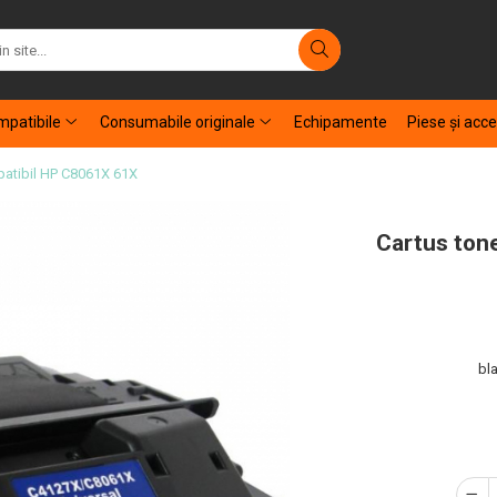
patibile
Consumabile originale
Echipamente
Piese şi acce
patibil HP C8061X 61X
Cartus ton
bla