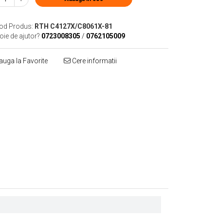
od Produs:
RTH C4127X/C8061X-81
oie de ajutor?
0723008305
/
0762105009
uga la Favorite
Cere informatii
Distribuie
pe
Facebook