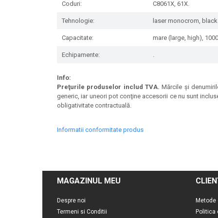
Coduri:
C8061X, 61X.
Tehnologie:
laser monocrom, black
Capacitate:
mare (large, high), 100
Echipamente:
.
Info:
Preţurile produselor includ TVA.
Mărcile şi denumirile
generic, iar uneori pot conţine accesorii ce nu sunt inclus
obligativitate contractuală.
Informatii conformitate produs
MAGAZINUL MEU
CLIEN
Despre noi
Metode 
Termeni si Conditii
Politica