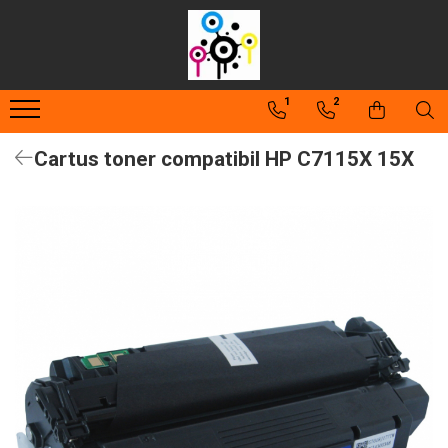
Consumabile compatibile
Consumabile originale
Piese şi accesorii
1
2
Cartuşe toner
Drum unit-uri
Toner refill
Cartuşe cerneală
Cartuşe inkjet
Cerneală refill
Cartus toner compatibil HP C7115X 15X
Unităţi de imagine
Flacoane cerneală
Waste-toner
Rezerve cerneală