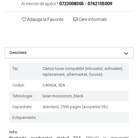
Ai nevoie de ajutor?
0723008305
/
0762105009
Adauga la Favorite
Cere informatii
Descriere
Tip:
Cartus toner compatibil (inlocuitor, echivalent,
replacement, aftermarket, foruse).
Coduri:
C4092A, 92A.
Tehnologie:
laser monocrom, black.
Capacitate:
standard, 2500 pagini (acoperire 5%).
Echipamente:
.
Info:
Preţurile produselor includ TVA.
Mărcile şi denumirile