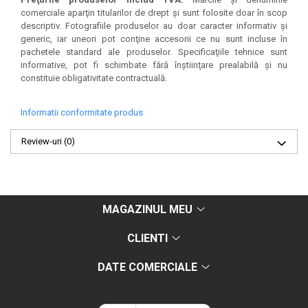
comerciale aparţin titularilor de drept şi sunt folosite doar în scop
descriptiv. Fotografiile produselor au doar caracter informativ şi
generic, iar uneori pot conţine accesorii ce nu sunt incluse în
pachetele standard ale produselor. Specificaţiile tehnice sunt
informative, pot fi schimbate fără înştiinţare prealabilă şi nu
constituie obligativitate contractuală.
Informatii conformitate produs
Review-uri
(0)
MAGAZINUL MEU
CLIENTI
DATE COMERCIALE