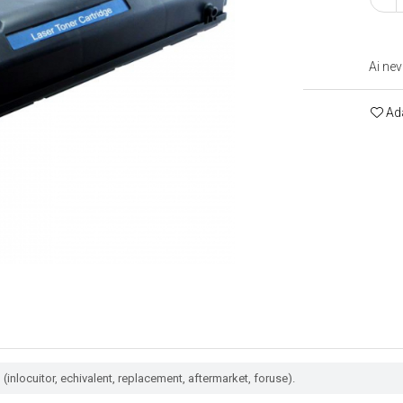
Ai nev
Ada
(inlocuitor, echivalent, replacement, aftermarket, foruse).