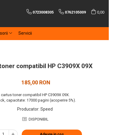
0723008305
0762105009
0,00
sorii
Servicii
toner compatibil HP C3909X 09X
185,00 RON
cartus toner compatibil HP C3909X 09X.
ck, capacitate: 17000 pagini (acoperire 5%).
Producator
:
Speed
DISPONIBIL
Adauga in cos