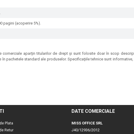
.
00 pagini (acoperire 5%).
 comerciale aparţin titularilor de drept şi sunt folosite doar în scop descrip
e în pachetele standard ale produselor. Specificaţiile tehnice sunt informative, p
TI
DATE COMERCIALE
MISS OFFICE SRL
de Plata
J40/12936/2012
 de Retur