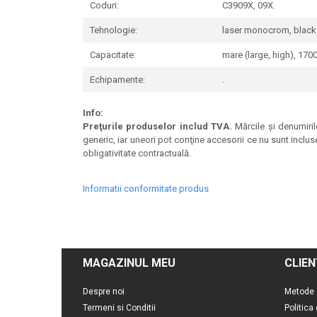
Coduri:
C3909X, 09X.
Tehnologie:
laser monocrom, black
Capacitate:
mare (large, high), 170
Echipamente:
.
Info:
Preţurile produselor includ TVA.
Mărcile şi denumirile
generic, iar uneori pot conţine accesorii ce nu sunt inclus
obligativitate contractuală.
Informatii conformitate produs
MAGAZINUL MEU
CLIEN
Despre noi
Metode 
Termeni si Conditii
Politica