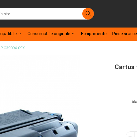
patibile
Consumabile originale
Echipamente
Piese şi acce
 HP C3909X 09X
Cartus 
bla