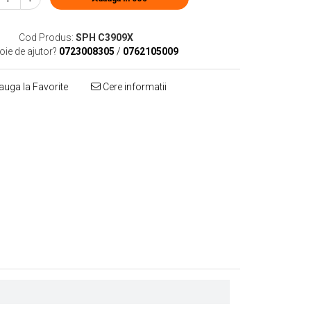
Cod Produs:
SPH C3909X
oie de ajutor?
0723008305
/
0762105009
uga la Favorite
Cere informatii
Distribuie
pe
Facebook