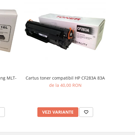
ung MLT-
Cartus toner compatibil HP CF283A 83A
Cartus to
de la 40,00 RON
VEZI VARIANTE
V