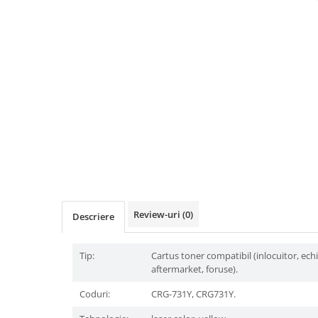
Review-uri
(0)
Descriere
Tip:
Cartus toner compatibil (inlocuitor, ech
aftermarket, foruse).
Coduri:
CRG-731Y, CRG731Y.