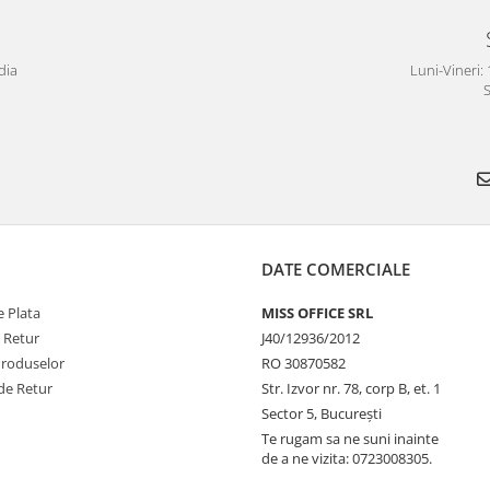
dia
Luni-Vineri: 
S
DATE COMERCIALE
 Plata
MISS OFFICE SRL
e Retur
J40/12936/2012
Produselor
RO 30870582
de Retur
Str. Izvor nr. 78, corp B, et. 1
Sector 5, Bucureşti
Te rugam sa ne suni inainte
de a ne vizita: 0723008305.