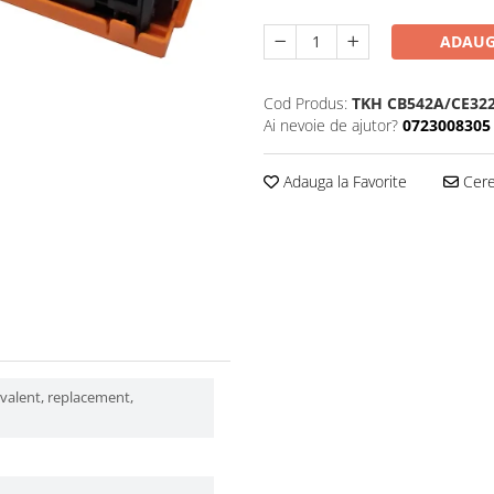
ADAUG
Cod Produs:
TKH CB542A/CE32
Ai nevoie de ajutor?
0723008305
Adauga la Favorite
Cere 
ivalent, replacement,