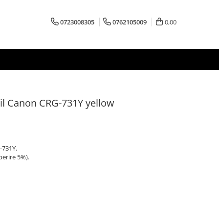
0723008305
0762105009
0,00
il Canon CRG-731Y yellow
-731Y.
perire 5%).