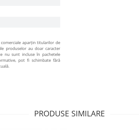
comerciale aparţin titularilor de
iile produselor au doar caracter
 ce nu sunt incluse în pachetele
formative, pot fi schimbate fără
tuală.
PRODUSE SIMILARE