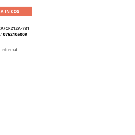
A IN COS
2A/CF212A-731
/
0762105009
informatii
Distribuie
pe
Facebook