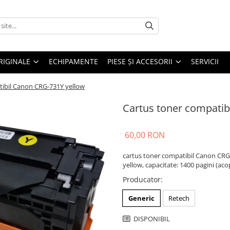
RIGINALE
ECHIPAMENTE
PIESE ŞI ACCESORII
SERVICII
tibil Canon CRG-731Y yellow
Cartus toner compatib
60,00 RON
cartus toner compatibil Canon CRG
yellow, capacitate: 1400 pagini (aco
Producator
:
Generic
Retech
DISPONIBIL