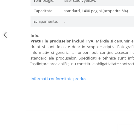
Tehnologie:
laser color, yellow.
Capacitate:
standard, 1400 pagini (acoperire 5%).
Echipamente:
.
Info:
Preţurile produselor includ TVA.
Mărcile şi denumirile 
drept şi sunt folosite doar în scop descriptiv. Fotograf
informativ şi generic, iar uneori pot conţine accesorii
standard ale produselor. Specificaţiile tehnice sunt in
înştiinţare prealabilă şi nu constituie obligativitate contrac
Informatii conformitate produs