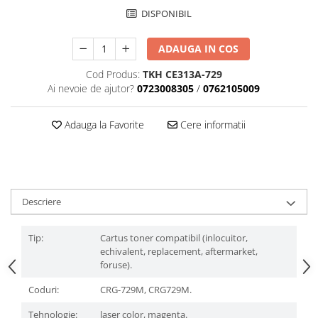
DISPONIBIL
ADAUGA IN COS
Cod Produs:
TKH CE313A-729
Ai nevoie de ajutor?
0723008305
/
0762105009
Adauga la Favorite
Cere informatii
Descriere
Tip:
Cartus toner compatibil (inlocuitor,
echivalent, replacement, aftermarket,
foruse).
Coduri:
CRG-729M, CRG729M.
Tehnologie:
laser color, magenta.