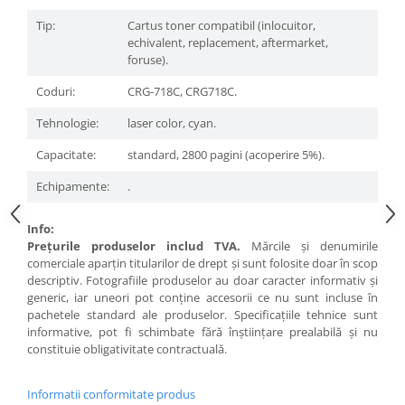
Tip:
Cartus toner compatibil (inlocuitor,
echivalent, replacement, aftermarket,
foruse).
Coduri:
CRG-718C, CRG718C.
Tehnologie:
laser color, cyan.
Capacitate:
standard, 2800 pagini (acoperire 5%).
Echipamente:
.
Info:
Preţurile produselor includ TVA.
Mărcile şi denumirile
comerciale aparţin titularilor de drept şi sunt folosite doar în scop
descriptiv. Fotografiile produselor au doar caracter informativ şi
generic, iar uneori pot conţine accesorii ce nu sunt incluse în
pachetele standard ale produselor. Specificaţiile tehnice sunt
informative, pot fi schimbate fără înştiinţare prealabilă şi nu
constituie obligativitate contractuală.
Informatii conformitate produs