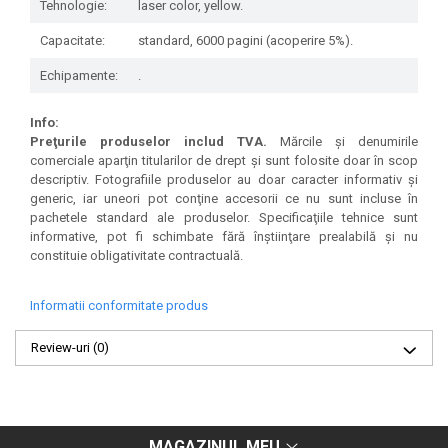
Tehnologie:
laser color, yellow.
Capacitate:
standard, 6000 pagini (acoperire 5%).
Echipamente:
.
Info:
Preţurile produselor includ TVA.
Mărcile şi denumirile
comerciale aparţin titularilor de drept şi sunt folosite doar în scop
descriptiv. Fotografiile produselor au doar caracter informativ şi
generic, iar uneori pot conţine accesorii ce nu sunt incluse în
pachetele standard ale produselor. Specificaţiile tehnice sunt
informative, pot fi schimbate fără înştiinţare prealabilă şi nu
constituie obligativitate contractuală.
Informatii conformitate produs
Review-uri
(0)
MAGAZINUL MEU