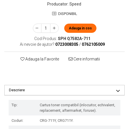
Producator
:
Speed
DISPONIBIL
Adauga in cos
Cod Produs:
SPH Q7582A-711
Ai nevoie de ajutor?
0723008305
/
0762105009
Adauga la Favorite
Cere informatii
Descriere
Tip:
Cartus toner compatibil (inlocuitor, echivalent,
replacement, aftermarket, foruse).
Coduri:
CRG-711Y, CRG711Y.