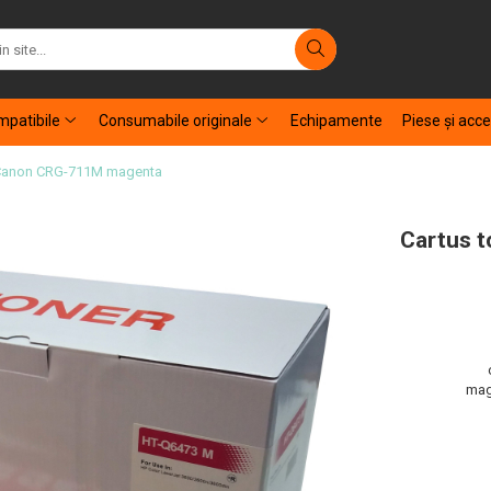
patibile
Consumabile originale
Echipamente
Piese şi acce
l Canon CRG-711M magenta
Cartus 
mag