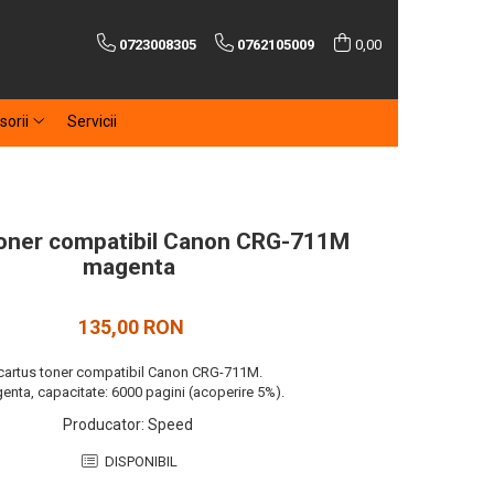
0723008305
0762105009
0,00
sorii
Servicii
toner compatibil Canon CRG-711M
magenta
135,00 RON
cartus toner compatibil Canon CRG-711M.
enta, capacitate: 6000 pagini (acoperire 5%).
Producator
:
Speed
DISPONIBIL