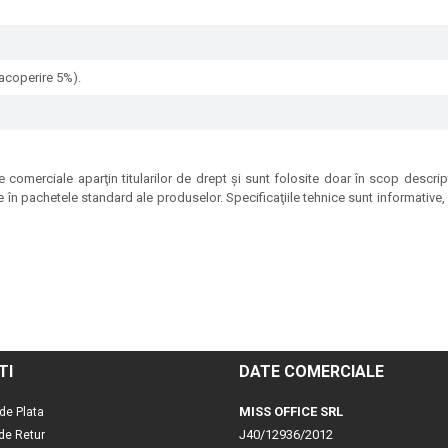
acoperire 5%).
 comerciale aparţin titularilor de drept şi sunt folosite doar în scop descrip
e în pachetele standard ale produselor. Specificaţiile tehnice sunt informative, p
TI
DATE COMERCIALE
MISS OFFICE SRL
de Plata
J40/12936/2012
 de Retur