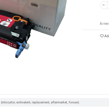
Ai nev
Ada
(inlocuitor, echivalent, replacement, aftermarket, foruse).