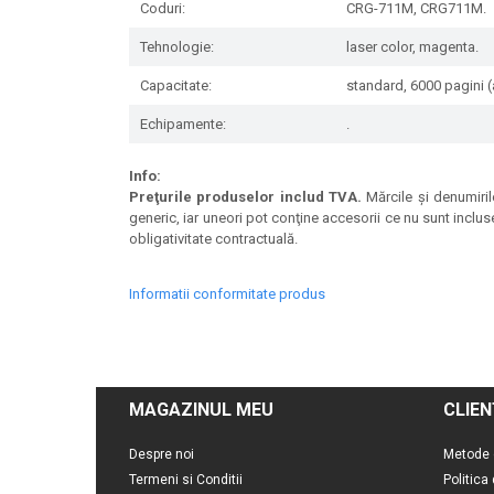
Coduri:
CRG-711M, CRG711M.
Tehnologie:
laser color, magenta.
Capacitate:
standard, 6000 pagini (
Echipamente:
.
Info:
Preţurile produselor includ TVA.
Mărcile şi denumirile
generic, iar uneori pot conţine accesorii ce nu sunt inclus
obligativitate contractuală.
Informatii conformitate produs
MAGAZINUL MEU
CLIEN
Despre noi
Metode 
Termeni si Conditii
Politica