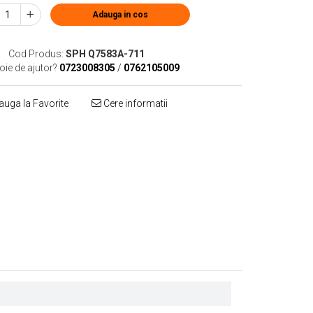
Adauga in cos
Cod Produs:
SPH Q7583A-711
oie de ajutor?
0723008305
/
0762105009
uga la Favorite
Cere informatii
Distribuie
pe
Facebook