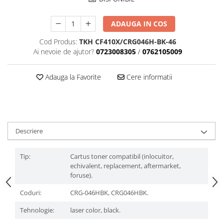
ADAUGA IN COS
Cod Produs:
TKH CF410X/CRG046H-BK-46
Ai nevoie de ajutor?
0723008305
/
0762105009
Adauga la Favorite
Cere informatii
Descriere
Tip:
Cartus toner compatibil (inlocuitor,
echivalent, replacement, aftermarket,
foruse).
Coduri:
CRG-046HBK, CRG046HBK.
Tehnologie:
laser color, black.