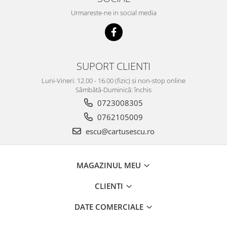
Urmareste-ne in social media
SUPORT CLIENTI
Luni-Vineri: 12.00 - 16.00 (fizic) si non-stop online
Sâmbătă-Duminică: închis
0723008305
0762105009
escu@cartusescu.ro
MAGAZINUL MEU
CLIENTI
DATE COMERCIALE