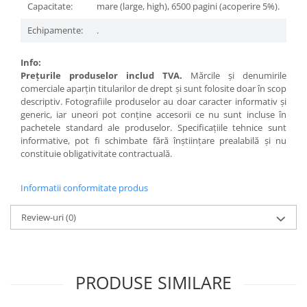
Capacitate:
mare (large, high), 6500 pagini (acoperire 5%).
Echipamente:
.
Info:
Preţurile produselor includ TVA.
Mărcile şi denumirile
comerciale aparţin titularilor de drept şi sunt folosite doar în scop
descriptiv. Fotografiile produselor au doar caracter informativ şi
generic, iar uneori pot conţine accesorii ce nu sunt incluse în
pachetele standard ale produselor. Specificaţiile tehnice sunt
informative, pot fi schimbate fără înştiinţare prealabilă şi nu
constituie obligativitate contractuală.
Informatii conformitate produs
Review-uri
(0)
PRODUSE SIMILARE