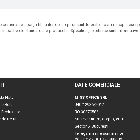
 comerciale aparţin titularilor de drept şi sunt folosite doar în scop descrip
e în pachetele standard ale produselor. Specificaţiile tehnice sunt informative, p
TI
DATE COMERCIALE
MISS OFFICE SRL
de Plata
J40/12936/2012
 de Retur
RO 30870582
a Produselor
Str. Izvor nr. 78, corp B, et. 1
r de Retur
Sector 5, Bucureşti
Te rugam sa ne suni inainte
de a ne vizita: 0723008305.