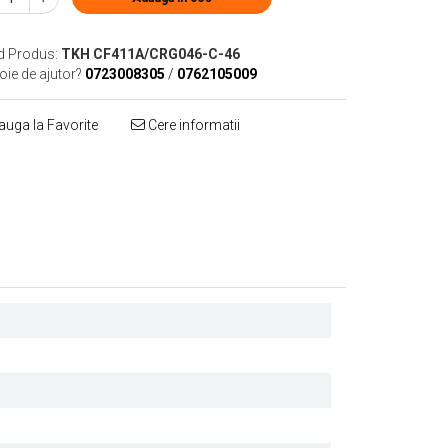
d Produs:
TKH CF411A/CRG046-C-46
oie de ajutor?
0723008305
/
0762105009
uga la Favorite
Cere informatii
Distribuie
pe
Facebook