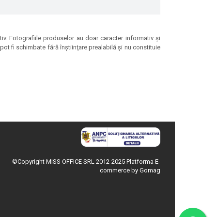
tiv. Fotografiile produselor au doar caracter informativ şi
ot fi schimbate fără înştiinţare prealabilă şi nu constituie
©Copyright MISS OFFICE SRL 2012-2025
Platforma E-
commerce by Gomag