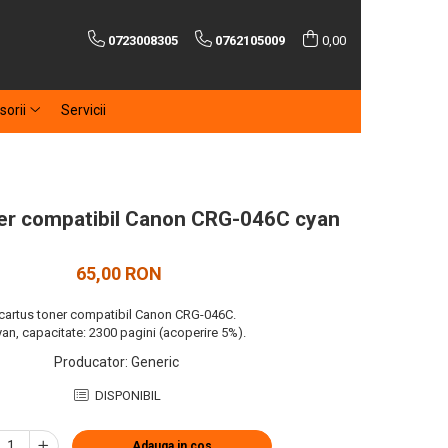
0723008305
0762105009
0,00
sorii
Servicii
er compatibil Canon CRG-046C cyan
65,00 RON
cartus toner compatibil Canon CRG-046C.
yan, capacitate: 2300 pagini (acoperire 5%).
Producator
:
Generic
DISPONIBIL
Adauga in cos