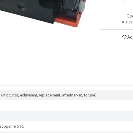
Co
Ai nev
Ada
(inlocuitor, echivalent, replacement, aftermarket, foruse).
acoperire 5%).