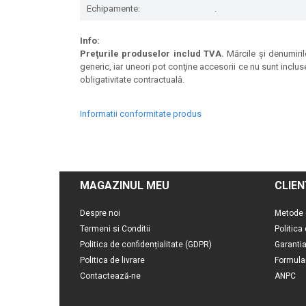
Echipamente:
.
Info:
Preţurile produselor includ TVA.
Mărcile şi denumirile
generic, iar uneori pot conţine accesorii ce nu sunt inclus
obligativitate contractuală.
Informatii conformitate produs
MAGAZINUL MEU
CLIEN
Despre noi
Metode 
Termeni si Conditii
Politica
Politica de confidențialitate (GDPR)
Garanti
Politica de livrare
Formula
Contactează-ne
ANPC