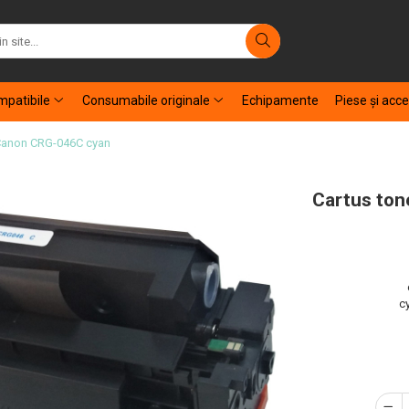
patibile
Consumabile originale
Echipamente
Piese şi acce
 Canon CRG-046C cyan
Cartus ton
c