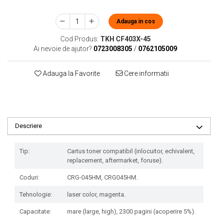
Adauga in cos
Cod Produs:
TKH CF403X-45
Ai nevoie de ajutor?
0723008305
/
0762105009
Adauga la Favorite
Cere informatii
Descriere
Tip:
Cartus toner compatibil (inlocuitor, echivalent,
replacement, aftermarket, foruse).
Coduri:
CRG-045HM, CRG045HM.
Tehnologie:
laser color, magenta.
Capacitate:
mare (large, high), 2300 pagini (acoperire 5%).