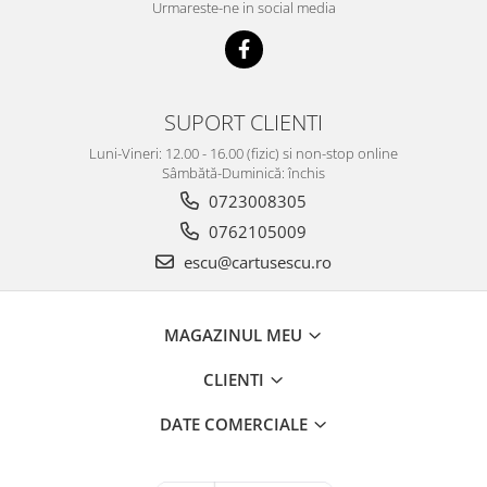
Urmareste-ne in social media
SUPORT CLIENTI
Luni-Vineri: 12.00 - 16.00 (fizic) si non-stop online
Sâmbătă-Duminică: închis
0723008305
0762105009
escu@cartusescu.ro
MAGAZINUL MEU
CLIENTI
DATE COMERCIALE