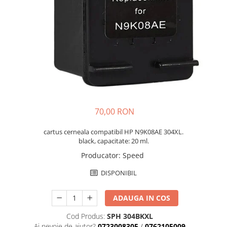
70,00 RON
cartus cerneala compatibil HP N9K08AE 304XL.
black, capacitate: 20 ml.
Producator
:
Speed
DISPONIBIL
ADAUGA IN COS
Cod Produs:
SPH 304BKXL
Ai nevoie de ajutor?
0723008305
/
0762105009