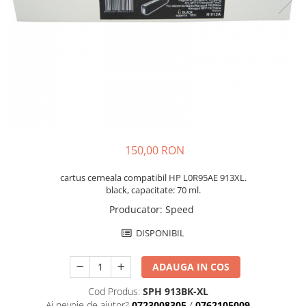
150,00 RON
cartus cerneala compatibil HP L0R95AE 913XL.
black, capacitate: 70 ml.
Producator
:
Speed
DISPONIBIL
ADAUGA IN COS
Cod Produs:
SPH 913BK-XL
Ai nevoie de ajutor?
0723008305
/
0762105009