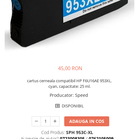
45,00 RON
cartus cerneala compatibil HP F6U16AE 953XL.
cyan, capacitate: 25 ml.
Producator
:
Speed
DISPONIBIL
ADAUGA IN COS
Cod Produs:
SPH 953C-XL
Ai nevoie de ajutor?
0723008305
/
0762105009