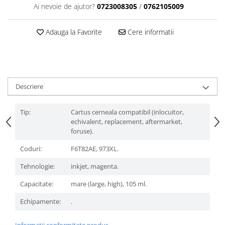
Ai nevoie de ajutor?
0723008305
/
0762105009
Adauga la Favorite
Cere informatii
Descriere
Tip:
Cartus cerneala compatibil (inlocuitor,
echivalent, replacement, aftermarket,
foruse).
Coduri:
F6T82AE, 973XL.
Tehnologie:
inkjet, magenta.
Capacitate:
mare (large, high), 105 ml.
Echipamente:
.