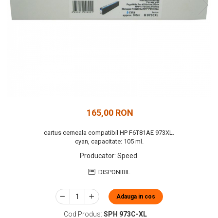
165,00 RON
cartus cerneala compatibil HP F6T81AE 973XL.
cyan, capacitate: 105 ml.
Producator
:
Speed
DISPONIBIL
Adauga in cos
Cod Produs:
SPH 973C-XL