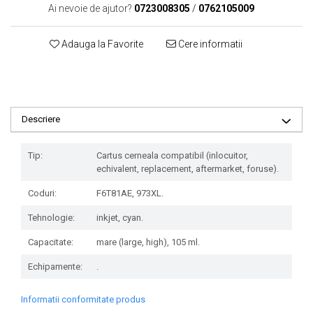
Ai nevoie de ajutor?
0723008305
/
0762105009
Adauga la Favorite
Cere informatii
Descriere
Tip:
Cartus cerneala compatibil (inlocuitor,
echivalent, replacement, aftermarket, foruse).
Coduri:
F6T81AE, 973XL.
Tehnologie:
inkjet, cyan.
Capacitate:
mare (large, high), 105 ml.
Echipamente:
.
Informatii conformitate produs