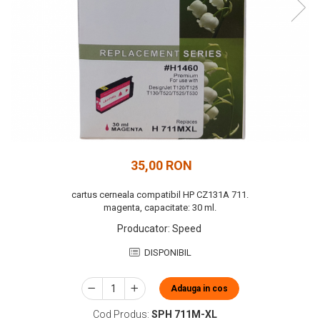
35,00 RON
cartus cerneala compatibil HP CZ131A 711.
magenta, capacitate: 30 ml.
Producator
:
Speed
DISPONIBIL
Adauga in cos
Cod Produs:
SPH 711M-XL