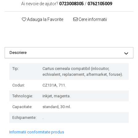
Ai nevoie de ajutor?
0723008305
/
0762105009
Adauga la Favorite
Cere informatii
Descriere
Tip:
Cartus cerneala compatibil (inlocuitor,
echivalent, replacement, aftermarket, foruse).
Coduri:
CZ131A, 711.
Tehnologie:
inkjet, magenta.
Capacitate:
standard, 30 ml.
Echipamente:
.
Informatii conformitate produs