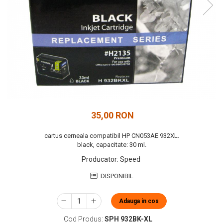
35,00 RON
cartus cerneala compatibil HP CN053AE 932XL.
black, capacitate: 30 ml.
Producator
:
Speed
DISPONIBIL
Adauga in cos
Cod Produs:
SPH 932BK-XL