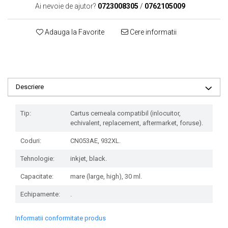
Ai nevoie de ajutor?
0723008305
/
0762105009
Adauga la Favorite
Cere informatii
Descriere
Tip:
Cartus cerneala compatibil (inlocuitor,
echivalent, replacement, aftermarket, foruse).
Coduri:
CN053AE, 932XL.
Tehnologie:
inkjet, black.
Capacitate:
mare (large, high), 30 ml.
Echipamente:
.
Informatii conformitate produs