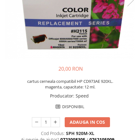
20,00 RON
cartus cerneala compatibil HP CD973AE 920XL.
magenta, capacitate: 12 ml.
Producator
:
Speed
DISPONIBIL
ADAUGA IN COS
Cod Produs:
SPH 920M-XL
Ai nevoie de ajutor?
0723008305
/
0762105009